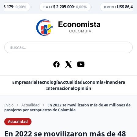
•
•
$ 3.179
$ 2.205.000
US$ 86,47
• 0,00%
• 0,00%
• 
CAFÉ
BRENT
Empresarial
Tecnología
Actualidad
Economía
Financiera
Internacional
Opinión
Inicio
/
Actualidad
/
En 2022 se movilizaron más de 48 millones de
pasajeros por aeropuertos de Colombia
Actualidad
En 2022 se movilizaron más de 48