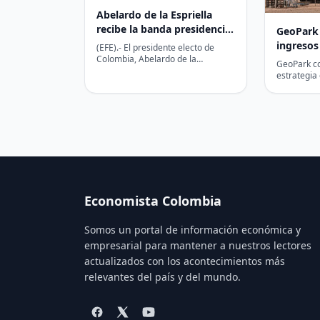
Abelardo de la Espriella
recibe la banda presidencial
GeoPark
que utilizará en su
ingresos
(EFE).- El presidente electo de
investidura
Colombia, Abelardo de la
Colombi
GeoPark co
Espriella, recibió este miércoles la
producci
estrategia
banda presidencial que utilizará…
trimestre 
producción
ingresos y
Economista Colombia
Somos un portal de información económica y
empresarial para mantener a nuestros lectores
actualizados con los acontecimientos más
relevantes del país y del mundo.