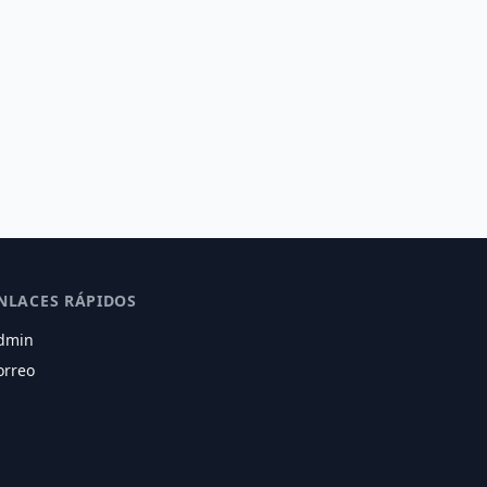
NLACES RÁPIDOS
dmin
orreo