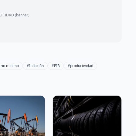
ICIDAD (banner)
ario mínimo
#Inflación
#PIB
#productividad