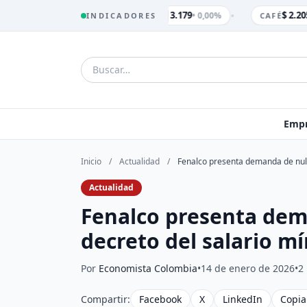
•
$ 3.179
$ 2.205
• 0,00%
INDICADORES
TRM
CAFÉ
Empr
Inicio
/
Actualidad
/
Fenalco presenta demanda de nuli
Actualidad
Fenalco presenta dem
decreto del salario m
Por
Economista Colombia
•
14 de enero de 2026
•
2
Compartir:
Facebook
X
LinkedIn
Copia