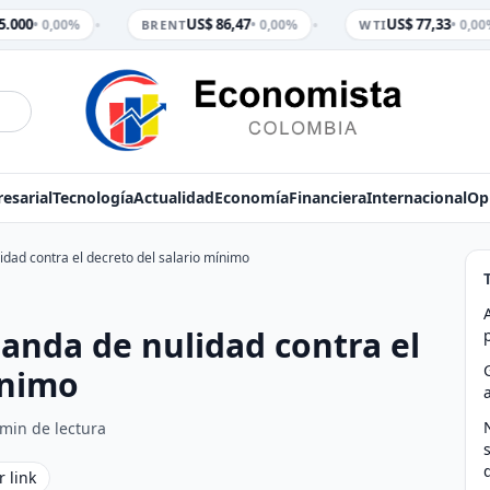
•
•
.000
US$ 86,47
US$ 77,33
• 0,00%
• 0,00%
• 0,00
BRENT
WTI
esarial
Tecnología
Actualidad
Economía
Financiera
Internacional
Op
dad contra el decreto del salario mínimo
anda de nulidad contra el
ínimo
 min de lectura
r link