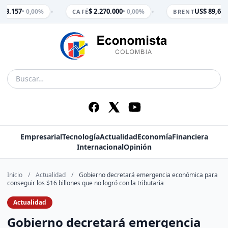
•
•
$ 3.157
$ 2.270.000
US$ 89,65
• 0,00%
• 0,00%
• 
CAFÉ
BRENT
Empresarial
Tecnología
Actualidad
Economía
Financiera
Internacional
Opinión
Inicio
/
Actualidad
/
Gobierno decretará emergencia económica para
conseguir los $16 billones que no logró con la tributaria
Actualidad
Gobierno decretará emergencia