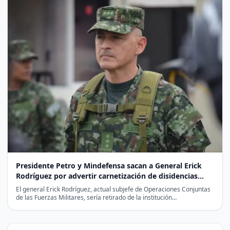
Presidente Petro y Mindefensa sacan a General Erick
Rodríguez por advertir carnetización de disidencias
para las elecciones
El general Erick Rodríguez, actual subjefe de Operaciones Conjuntas
de las Fuerzas Militares, sería retirado de la institución…