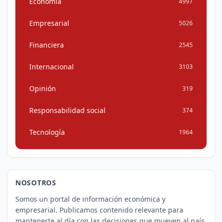
Economía
4997
Empresarial
5026
Financiera
2545
Internacional
3103
Opinión
319
Responsabilidad social
374
Tecnología
1964
NOSOTROS
Somos un portal de información económica y
empresarial. Publicamos contenido relevante para
mantenerte al día con las decisiones que mueven al país.