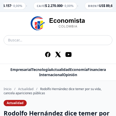
•
•
$ 3.157
$ 2.270.000
US$ 89,65
• 0,00%
• 0,00%
• 
CAFÉ
BRENT
Empresarial
Tecnología
Actualidad
Economía
Financiera
Internacional
Opinión
Inicio
/
Actualidad
/
Rodolfo Hernández dice temer por su vida,
cancela apariciones públicas
Actualidad
Rodolfo Hernández dice temer por