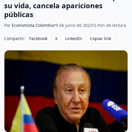
su vida, cancela apariciones
públicas
Por
Economista Colombia
•
9 de junio de 2022
•
2 min de lectura
Compartir:
Facebook
X
LinkedIn
Copiar link