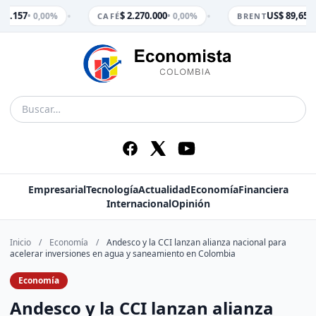
•
•
 3.157
$ 2.270.000
US$ 89,65
• 0,00%
• 0,00%
• 0
CAFÉ
BRENT
Empresarial
Tecnología
Actualidad
Economía
Financiera
Internacional
Opinión
Inicio
/
Economía
/
Andesco y la CCI lanzan alianza nacional para
acelerar inversiones en agua y saneamiento en Colombia
Economía
Andesco y la CCI lanzan alianza