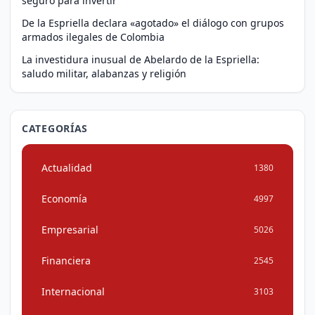
seguro para invertir
De la Espriella declara «agotado» el diálogo con grupos
armados ilegales de Colombia
La investidura inusual de Abelardo de la Espriella:
saludo militar, alabanzas y religión
CATEGORÍAS
Actualidad
1380
Economía
4997
Empresarial
5026
Financiera
2545
Internacional
3103