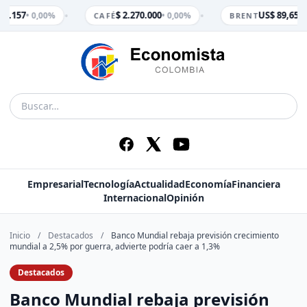
•
•
3.157
$ 2.270.000
US$ 89,65
• 0,00%
• 0,00%
• 0
CAFÉ
BRENT
Empresarial
Tecnología
Actualidad
Economía
Financiera
Internacional
Opinión
Inicio
/
Destacados
/
Banco Mundial rebaja previsión crecimiento
mundial a 2,5% por guerra, advierte podría caer a 1,3%
Destacados
Banco Mundial rebaja previsión