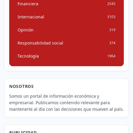
Financiera
2545
Internacional
3103
Opinión
319
Responsabilidad social
374
Tecnología
1964
NOSOTROS
Somos un portal de información económica y
empresarial. Publicamos contenido relevante para
mantenerte al día con las decisiones que mueven al país.
PUBLICIDAD