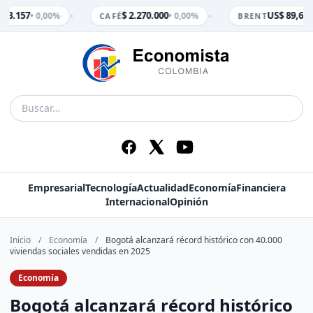
•
•
$ 3.157
$ 2.270.000
US$ 89,65
• 0,00%
• 0,00%
• 
CAFÉ
BRENT
Empresarial
Tecnología
Actualidad
Economía
Financiera
Internacional
Opinión
Inicio
/
Economía
/
Bogotá alcanzará récord histórico con 40.000
viviendas sociales vendidas en 2025
Economía
Bogotá alcanzará récord histórico