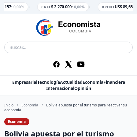
•
•
3.157
$ 2.270.000
US$ 89,65
• 0,00%
• 0,00%
• 0
CAFÉ
BRENT
Empresarial
Tecnología
Actualidad
Economía
Financiera
Internacional
Opinión
Inicio
/
Economía
/
Bolivia apuesta por el turismo para reactivar su
economía
Economía
Bolivia apuesta por el turismo