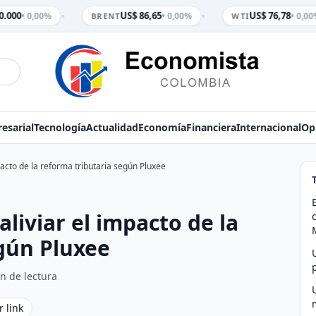
•
•
.000
US$ 86,65
US$ 76,78
• 0,00%
• 0,00%
• 0,00%
BRENT
WTI
esarial
Tecnología
Actualidad
Economía
Financiera
Internacional
Op
acto de la reforma tributaria según Pluxee
liviar el impacto de la
gún Pluxee
n de lectura
r link