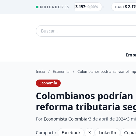
•
$ 3.157
$ 2.170
• 0,00%
INDICADORES
TRM
CAFÉ
Empr
Inicio
/
Economía
/
Colombianos podrían aliviar el imp
Economía
Colombianos podrían a
reforma tributaria se
Por
Economista Colombia
•
3 de abril de 2024
•
3 mi
Compartir:
Facebook
X
LinkedIn
Copia