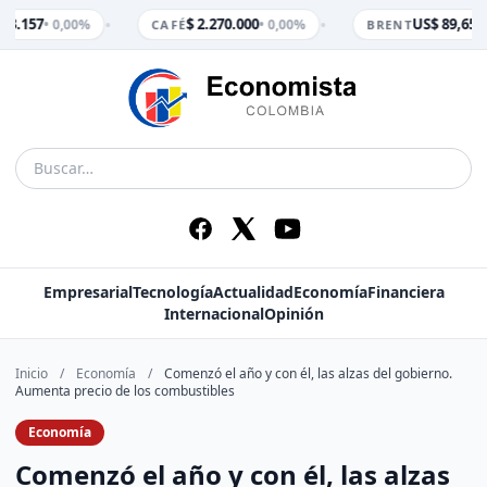
•
•
 3.157
$ 2.270.000
US$ 89,65
• 0,00%
• 0,00%
• 
CAFÉ
BRENT
Empresarial
Tecnología
Actualidad
Economía
Financiera
Internacional
Opinión
Inicio
/
Economía
/
Comenzó el año y con él, las alzas del gobierno.
Aumenta precio de los combustibles
Economía
Comenzó el año y con él, las alzas