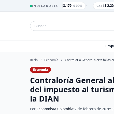
•
$ 3.179
$ 2.205
• 0,00%
INDICADORES
TRM
CAFÉ
Empr
Inicio
/
Economía
/
Contraloría General alerta fallas 
Economía
Contraloría General al
del impuesto al turis
la DIAN
Por
Economista Colombia
•
2 de febrero de 2026
•
3