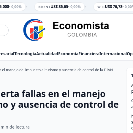
•
•
.000
US$ 86,65
US$ 76,78
• 0,00%
• 0,00%
• 0,00%
BRENT
WTI
esarial
Tecnología
Actualidad
Economía
Financiera
Internacional
Op
en el manejo del impuesto al turismo y ausencia de control de la DIAN
erta fallas en el manejo
mo y ausencia de control de
 min de lectura