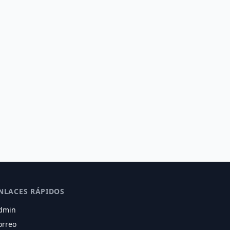
NLACES RÁPIDOS
dmin
orreo