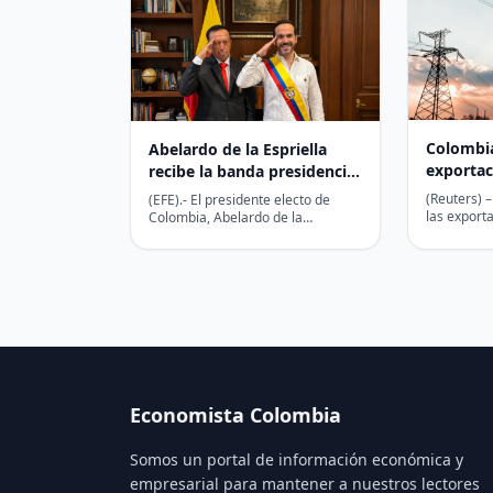
Colombia
Abelardo de la Espriella
exportac
recibe la banda presidencial
eléctric
que utilizará en su
(Reuters) 
(EFE).- El presidente electo de
investidura
las export
Colombia, Abelardo de la
eléctrica 
Espriella, recibió este miércoles la
miércoles,
banda presidencial que utilizará…
Economista Colombia
Somos un portal de información económica y
empresarial para mantener a nuestros lectores