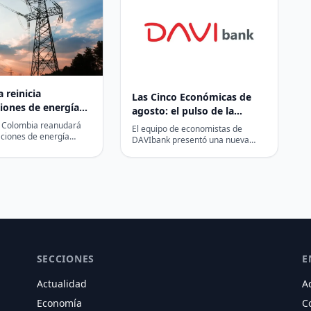
 reinicia
Las Cinco Económicas de
iones de energía
agosto: el pulso de la
a a Ecuador
economía colombiana, la
– Colombia reanudará
El equipo de economistas de
aciones de energía
inflación y las señales que
DAVIbank presentó una nueva
a Ecuador desde el
edición de Las Cinco Económicas,
esperan los mercados
 anunció el martes el…
el análisis mensual que…
SECCIONES
E
Actualidad
A
Economía
C