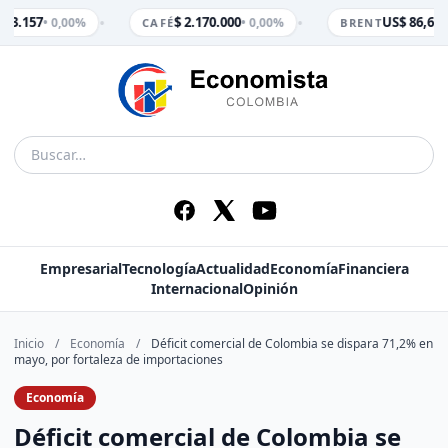
•
•
$ 3.157
$ 2.170.000
US$ 86,65
• 0,00%
• 0,00%
•
CAFÉ
BRENT
Empresarial
Tecnología
Actualidad
Economía
Financiera
Internacional
Opinión
Inicio
/
Economía
/
Déficit comercial de Colombia se dispara 71,2% en
mayo, por fortaleza de importaciones
Economía
Déficit comercial de Colombia se