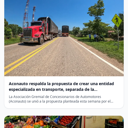
Aconauto respalda la propuesta de crear una entidad
especializada en transporte, separada de la
infraestructura vial
La Asociación Gremial de Concesionarios de Automotores
(Aconauto) se unió a la propuesta planteada esta semana por el…