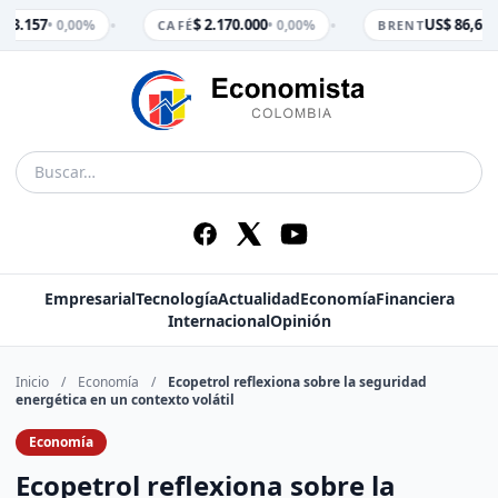
•
•
$ 3.157
$ 2.170.000
US$ 86,65
• 0,00%
• 0,00%
• 
CAFÉ
BRENT
Empresarial
Tecnología
Actualidad
Economía
Financiera
Internacional
Opinión
Inicio
/
Economía
/
Ecopetrol reflexiona sobre la seguridad
energética en un contexto volátil
Economía
Ecopetrol reflexiona sobre la