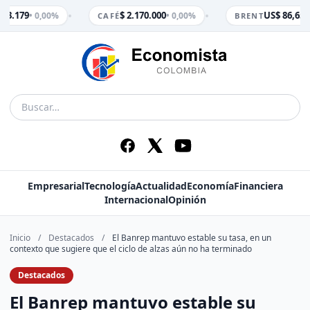
•
•
$ 3.179
$ 2.170.000
US$ 86,65
• 0,00%
• 0,00%
• 
CAFÉ
BRENT
Empresarial
Tecnología
Actualidad
Economía
Financiera
Internacional
Opinión
Inicio
/
Destacados
/
El Banrep mantuvo estable su tasa, en un
contexto que sugiere que el ciclo de alzas aún no ha terminado
Destacados
El Banrep mantuvo estable su