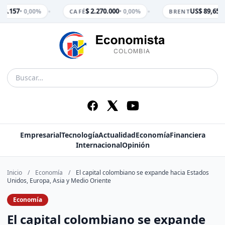
•
•
 3.157
$ 2.270.000
US$ 89,65
• 0,00%
• 0,00%
• 0
CAFÉ
BRENT
Empresarial
Tecnología
Actualidad
Economía
Financiera
Internacional
Opinión
Inicio
/
Economía
/
El capital colombiano se expande hacia Estados
Unidos, Europa, Asia y Medio Oriente
Economía
El capital colombiano se expande