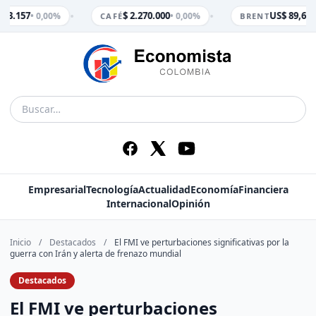
•
•
$ 3.157
$ 2.270.000
US$ 89,65
• 0,00%
• 0,00%
• 
CAFÉ
BRENT
Empresarial
Tecnología
Actualidad
Economía
Financiera
Internacional
Opinión
Inicio
/
Destacados
/
El FMI ve perturbaciones significativas por la
guerra con Irán y alerta de frenazo mundial
Destacados
El FMI ve perturbaciones