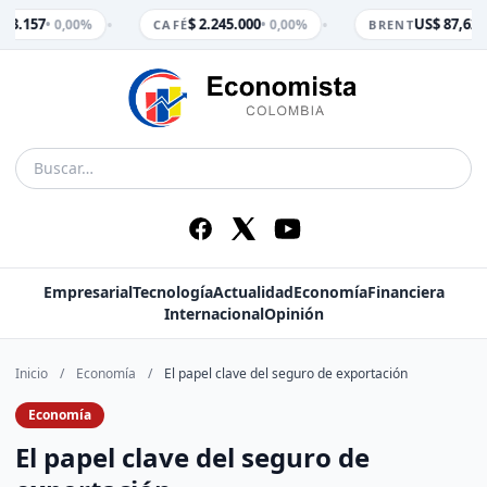
•
•
 3.157
$ 2.245.000
US$ 87,62
• 0,00%
• 0,00%
• 
CAFÉ
BRENT
Empresarial
Tecnología
Actualidad
Economía
Financiera
Internacional
Opinión
Inicio
/
Economía
/
El papel clave del seguro de exportación
Economía
El papel clave del seguro de