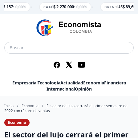
•
•
 3.157
$ 2.270.000
US$ 89,65
• 0,00%
• 0,00%
• 
CAFÉ
BRENT
Empresarial
Tecnología
Actualidad
Economía
Financiera
Internacional
Opinión
Inicio
/
Economía
/
El sector del lujo cerrará el primer semestre de
2022 con récord de ventas
Economía
El sector del lujo cerrará el primer