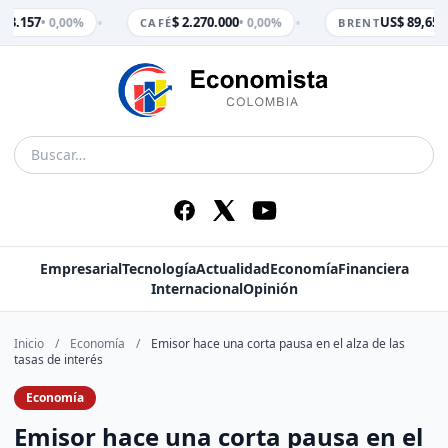
•
•
 3.157
$ 2.270.000
US$ 89,65
• 0,00%
• 0,00%
• 
CAFÉ
BRENT
Empresarial
Tecnología
Actualidad
Economía
Financiera
Internacional
Opinión
Inicio
/
Economía
/
Emisor hace una corta pausa en el alza de las
tasas de interés
Economía
Emisor hace una corta pausa en el