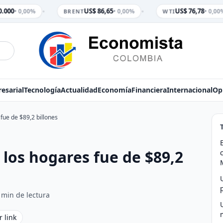
•
•
.000
US$ 86,65
US$ 76,78
• 0,00%
• 0,00%
• 0,00%
BRENT
WTI
esarial
Tecnología
Actualidad
Economía
Financiera
Internacional
Op
 fue de $89,2 billones
 los hogares fue de $89,2
 min de lectura
r link