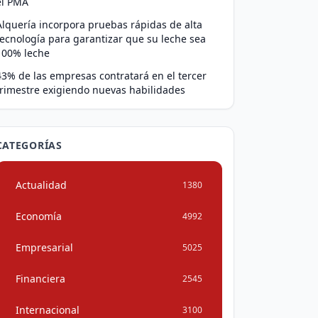
el PMA
Alquería incorpora pruebas rápidas de alta
tecnología para garantizar que su leche sea
100% leche
43% de las empresas contratará en el tercer
trimestre exigiendo nuevas habilidades
CATEGORÍAS
Actualidad
1380
Economía
4992
Empresarial
5025
Financiera
2545
Internacional
3100