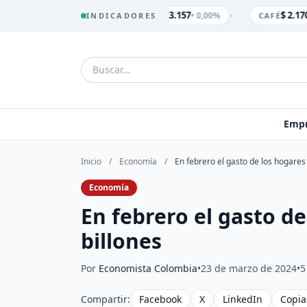
•
$ 3.157
$ 2.170
• 0,00%
INDICADORES
TRM
CAFÉ
Empr
Inicio
/
Economía
/
En febrero el gasto de los hogares
Economía
En febrero el gasto de
billones
Por
Economista Colombia
•
23 de marzo de 2024
•
5
Compartir:
Facebook
X
LinkedIn
Copia