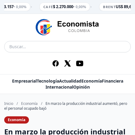
•
•
$ 3.157
$ 2.270.000
US$ 89,65
• 0,00%
• 0,00%
•
CAFÉ
BRENT
Empresarial
Tecnología
Actualidad
Economía
Financiera
Internacional
Opinión
Inicio
/
Economía
/
En marzo la producción industrial aumentó, pero
el personal ocupado bajó
Economía
En marzo la producción industrial