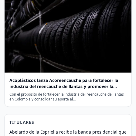
Acoplásticos lanza Acoreencauche para fortalecer la
industria del reencauche de llantas y promover la
economía circular
Con el propósito de fortalecer la industria del reencauche de llantas
en Colombia y consolidar su aporte al…
TITULARES
Abelardo de la Espriella recibe la banda presidencial que