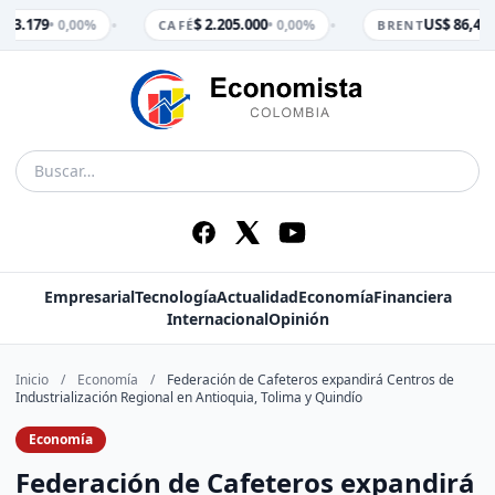
•
•
$ 3.179
$ 2.205.000
US$ 86,47
• 0,00%
• 0,00%
•
CAFÉ
BRENT
Empresarial
Tecnología
Actualidad
Economía
Financiera
Internacional
Opinión
Inicio
/
Economía
/
Federación de Cafeteros expandirá Centros de
Industrialización Regional en Antioquia, Tolima y Quindío
Economía
Federación de Cafeteros expandirá