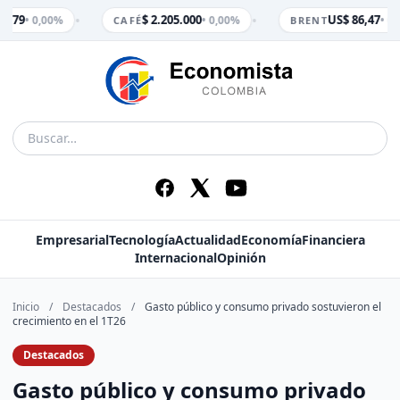
•
•
179
$ 2.205.000
US$ 86,47
• 0,00%
• 0,00%
• 0,0
CAFÉ
BRENT
Empresarial
Tecnología
Actualidad
Economía
Financiera
Internacional
Opinión
Inicio
/
Destacados
/
Gasto público y consumo privado sostuvieron el
crecimiento en el 1T26
Destacados
Gasto público y consumo privado