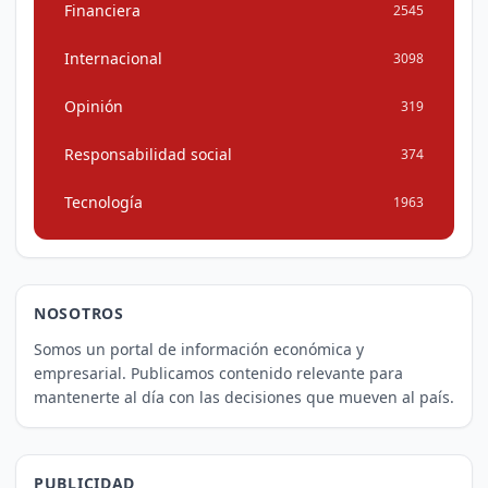
Financiera
2545
Internacional
3098
Opinión
319
Responsabilidad social
374
Tecnología
1963
NOSOTROS
Somos un portal de información económica y
empresarial. Publicamos contenido relevante para
mantenerte al día con las decisiones que mueven al país.
PUBLICIDAD