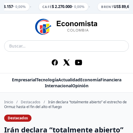
•
•
$ 3.157
$ 2.270.000
US$ 89,65
• 0,00%
• 0,00%
• 
CAFÉ
BRENT
Empresarial
Tecnología
Actualidad
Economía
Financiera
Internacional
Opinión
Inicio
/
Destacados
/
Irán declara “totalmente abierto” el estrecho de
Ormuz hasta el fin del alto el fuego
Destacados
Irán declara “totalmente abierto”