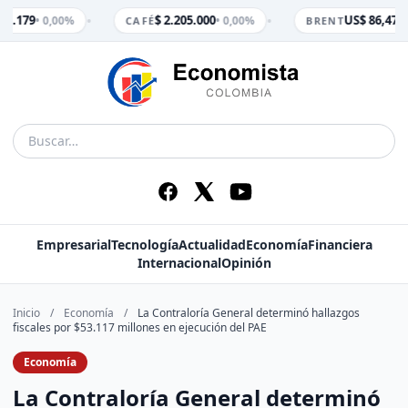
•
•
 3.179
$ 2.205.000
US$ 86,47
• 0,00%
• 0,00%
• 0
CAFÉ
BRENT
Empresarial
Tecnología
Actualidad
Economía
Financiera
Internacional
Opinión
Inicio
/
Economía
/
La Contraloría General determinó hallazgos
fiscales por $53.117 millones en ejecución del PAE
Economía
La Contraloría General determinó