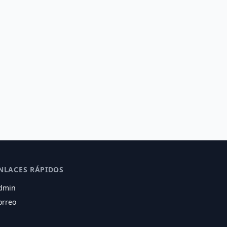
NLACES RÁPIDOS
dmin
orreo