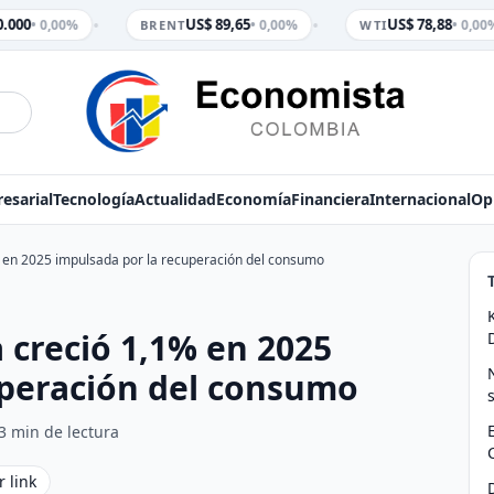
•
•
.000
US$ 89,65
US$ 78,88
• 0,00%
• 0,00%
• 0,00%
BRENT
WTI
esarial
Tecnología
Actualidad
Economía
Financiera
Internacional
Op
 en 2025 impulsada por la recuperación del consumo
 creció 1,1% en 2025
uperación del consumo
3 min de lectura
r link