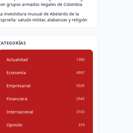
con grupos armados ilegales de Colombia
La investidura inusual de Abelardo de la
Espriella: saludo militar, alabanzas y religión
CATEGORÍAS
Actualidad
1380
Economía
4997
Empresarial
5026
Financiera
2545
Internacional
3103
Opinión
319