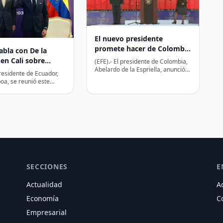
El nuevo presidente
promete hacer de Colombia
bla con De la
un país seguro para invertir
 en Cali sobre
(EFE).- El presidente de Colombia,
Abelardo de la Espriella, anunció
d fronteriza,
presidente de Ecuador,
este viernes un plan económico
 y energía
oa, se reunió este
basado en la…
 Cali con el mandatario
SECCIONES
E
Actualidad
A
Economía
C
Empresarial