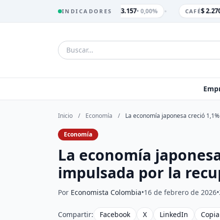
•
$ 3.157
$ 2.270
• 0,00%
INDICADORES
TRM
CAFÉ
Empr
Inicio
/
Economía
/
La economía japonesa creció 1,1%
Economía
La economía japonesa
impulsada por la rec
Por
Economista Colombia
•
16 de febrero de 2026
•
Compartir:
Facebook
X
LinkedIn
Copia