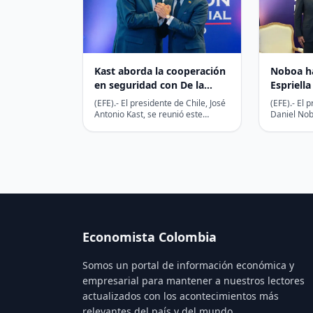
Kast aborda la cooperación
Noboa ha
en seguridad con De la
Espriella
Espriella durante una
segurida
(EFE).- El presidente de Chile, José
(EFE).- El 
reunión en Cali
comercio
Antonio Kast, se reunió este
Daniel Nob
viernes en la ciudad colombiana
viernes en
de Cali…
electo de…
Economista Colombia
Somos un portal de información económica y
empresarial para mantener a nuestros lectores
actualizados con los acontecimientos más
relevantes del país y del mundo.