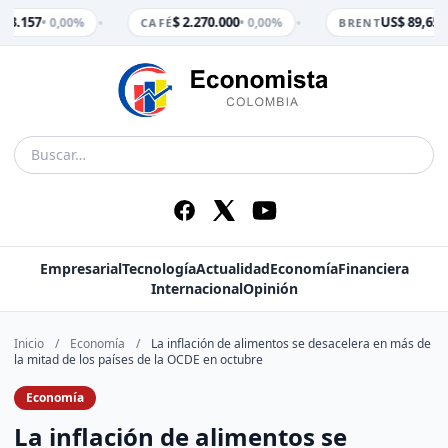
•
•
 3.157
$ 2.270.000
US$ 89,65
• 0,00%
• 0,00%
• 
CAFÉ
BRENT
Empresarial
Tecnología
Actualidad
Economía
Financiera
Internacional
Opinión
Inicio
/
Economía
/
La inflación de alimentos se desacelera en más de
la mitad de los países de la OCDE en octubre
Economía
La inflación de alimentos se