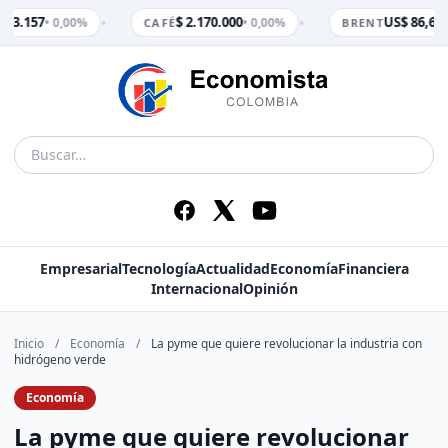
•
•
$ 3.157
$ 2.170.000
US$ 86,65
• 0,00%
• 0,00%
•
CAFÉ
BRENT
Empresarial
Tecnología
Actualidad
Economía
Financiera
Internacional
Opinión
Inicio
/
Economía
/
La pyme que quiere revolucionar la industria con
hidrógeno verde
Economía
La pyme que quiere revolucionar