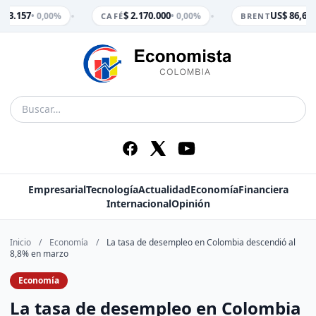
•
•
$ 3.157
$ 2.170.000
US$ 86,65
• 0,00%
• 0,00%
•
CAFÉ
BRENT
Empresarial
Tecnología
Actualidad
Economía
Financiera
Internacional
Opinión
Inicio
/
Economía
/
La tasa de desempleo en Colombia descendió al
8,8% en marzo
Economía
La tasa de desempleo en Colombia