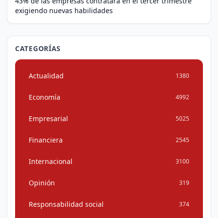
43% de las empresas contratará en el tercer trimestre
exigiendo nuevas habilidades
CATEGORÍAS
Actualidad
1380
Economía
4992
Empresarial
5025
Financiera
2545
Internacional
3100
Opinión
319
Responsabilidad social
374