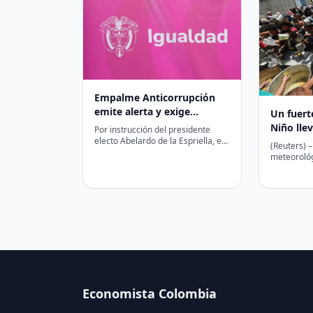
Empalme Anticorrupción
emite alerta y exige
Un fuert
congelar contratación de
Niño llev
Por instrucción del presidente
última hora en Minigualdad
electo Abelardo de la Espriella, el
de perso
(Reuters) 
Equipo de Empalme
aguda, s
meteorológ
Anticorrupción notificó
empujar a 
formalmente al liquidador…
personas a
Economista Colombia