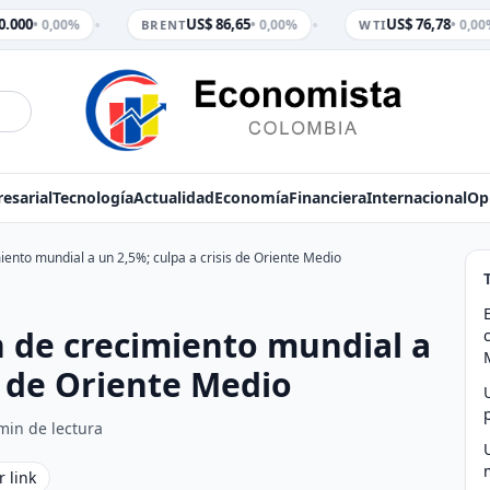
•
•
.000
US$ 86,65
US$ 76,78
• 0,00%
• 0,00%
• 0,00%
BRENT
WTI
esarial
Tecnología
Actualidad
Economía
Financiera
Internacional
Op
ento mundial a un 2,5%; culpa a crisis de Oriente Medio
n de crecimiento mundial a
s de Oriente Medio
min de lectura
r link