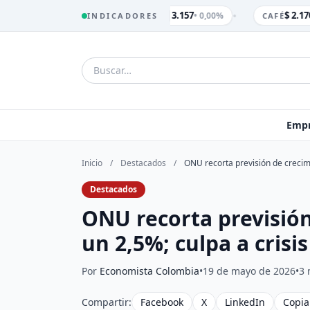
•
$ 3.157
$ 2.170
• 0,00%
INDICADORES
TRM
CAFÉ
Empr
Inicio
/
Destacados
/
ONU recorta previsión de crecimi
Destacados
ONU recorta previsió
un 2,5%; culpa a crisi
Por
Economista Colombia
•
19 de mayo de 2026
•
3 
Compartir:
Facebook
X
LinkedIn
Copia