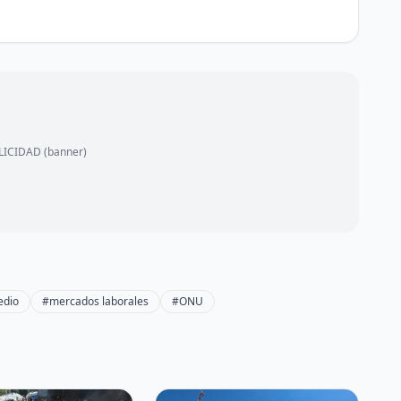
ICIDAD (banner)
edio
#mercados laborales
#ONU