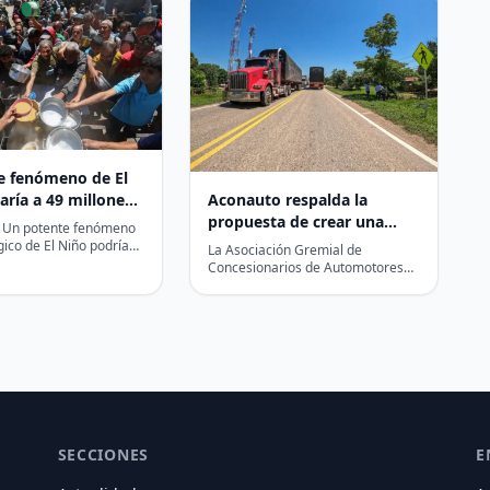
e fenómeno de El
Aconauto respalda la
aría a 49 millones
propuesta de crear una
nas al hambre
– Un potente fenómeno
entidad especializada en
egún el PMA
ico de El Niño podría
La Asociación Gremial de
casi 49 millones de
transporte, separada de la
Concesionarios de Automotores
dicionales…
(Aconauto) se unió a la propuesta
infraestructura vial
planteada esta semana por el…
SECCIONES
E