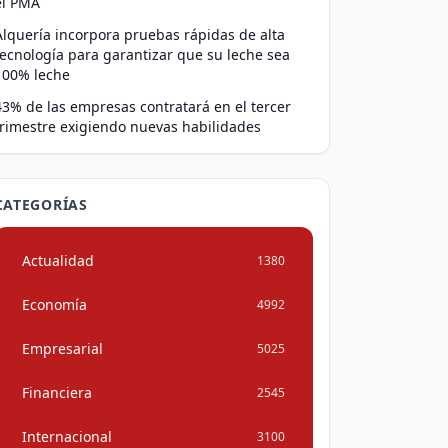
el PMA
Alquería incorpora pruebas rápidas de alta
tecnología para garantizar que su leche sea
100% leche
43% de las empresas contratará en el tercer
trimestre exigiendo nuevas habilidades
CATEGORÍAS
Actualidad
1380
Economía
4992
Empresarial
5025
Financiera
2545
Internacional
3100