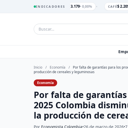
•
$ 3.179
$ 2.205
• 0,00%
INDICADORES
TRM
CAFÉ
Empr
Inicio
/
Economía
/
Por falta de garantías para los pr
producción de cereales y leguminosas
Economía
Por falta de garantías
2025 Colombia disminu
la producción de cere
Por
Economista Colombia
•
26 de marzo de 2026
•
7