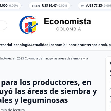
•
•
.000
US$ 86,47
US$ 77,33
• 0,00%
• 0,00%
• 0,00%
BRENT
WTI
esarial
Tecnología
Actualidad
Economía
Financiera
Internacional
Op
oductores, en 2025 Colombia disminuyó las áreas de siembra y la
 para los productores, en
yó las áreas de siembra y
ales y leguminosas
 min de lectura