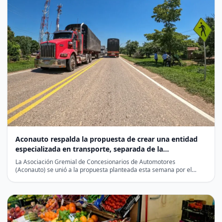
Aconauto respalda la propuesta de crear una entidad
especializada en transporte, separada de la
infraestructura vial
La Asociación Gremial de Concesionarios de Automotores
(Aconauto) se unió a la propuesta planteada esta semana por el…