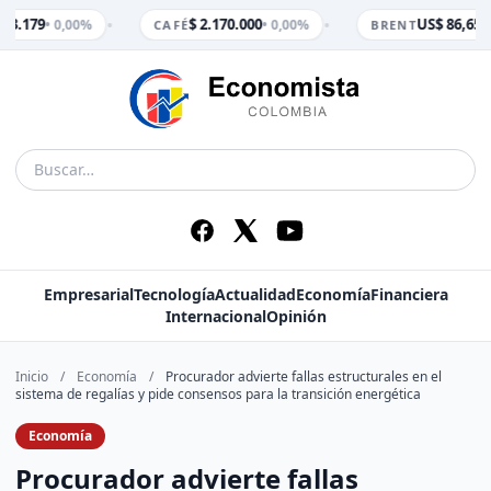
•
•
 3.179
$ 2.170.000
US$ 86,65
• 0,00%
• 0,00%
• 
CAFÉ
BRENT
Empresarial
Tecnología
Actualidad
Economía
Financiera
Internacional
Opinión
Inicio
/
Economía
/
Procurador advierte fallas estructurales en el
sistema de regalías y pide consensos para la transición energética
Economía
Procurador advierte fallas