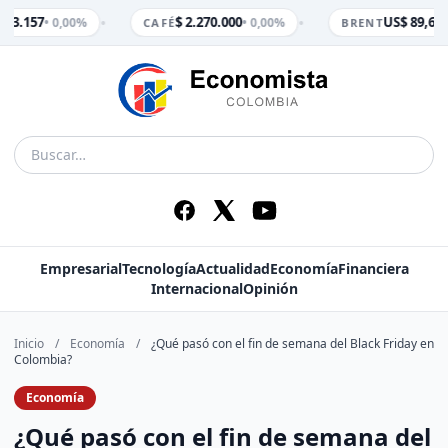
•
•
$ 3.157
$ 2.270.000
US$ 89,65
• 0,00%
• 0,00%
• 
CAFÉ
BRENT
Empresarial
Tecnología
Actualidad
Economía
Financiera
Internacional
Opinión
Inicio
/
Economía
/
¿Qué pasó con el fin de semana del Black Friday en
Colombia?
Economía
¿Qué pasó con el fin de semana del