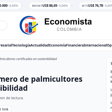
•
•
.000
US$ 86,65
US$ 76,78
• 0,00%
• 0,00%
• 0,00%
BRENT
WTI
esarial
Tecnología
Actualidad
Economía
Financiera
Internacional
Op
icultores certificados en sostenibilidad
ero de palmicultores
ibilidad
min de lectura
r link