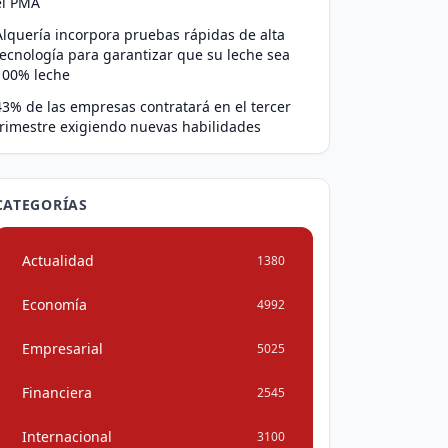
el PMA
Alquería incorpora pruebas rápidas de alta
tecnología para garantizar que su leche sea
100% leche
43% de las empresas contratará en el tercer
trimestre exigiendo nuevas habilidades
CATEGORÍAS
Actualidad
1380
Economía
4992
Empresarial
5025
Financiera
2545
Internacional
3100