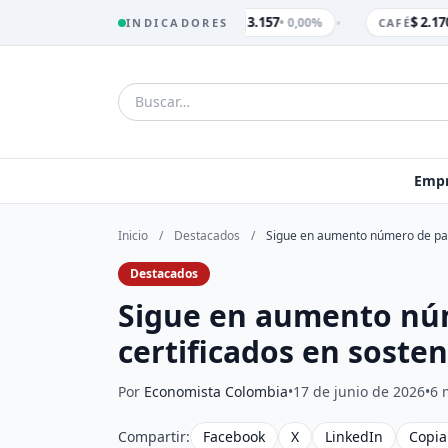
•
$ 3.157
$ 2.170
• 0,00%
INDICADORES
TRM
CAFÉ
Empr
Inicio
/
Destacados
/
Sigue en aumento número de palm
Destacados
Sigue en aumento núm
certificados en sosten
Por
Economista Colombia
•
17 de junio de 2026
•
6 
Compartir:
Facebook
X
LinkedIn
Copia