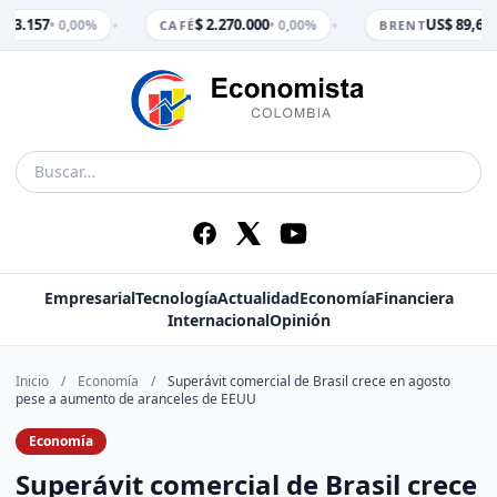
•
•
$ 3.157
$ 2.270.000
US$ 89,65
• 0,00%
• 0,00%
•
CAFÉ
BRENT
Empresarial
Tecnología
Actualidad
Economía
Financiera
Internacional
Opinión
Inicio
/
Economía
/
Superávit comercial de Brasil crece en agosto
pese a aumento de aranceles de EEUU
Economía
Superávit comercial de Brasil crece