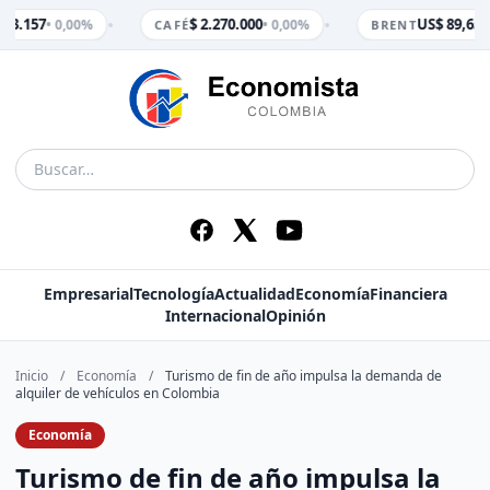
•
•
 3.157
$ 2.270.000
US$ 89,65
• 0,00%
• 0,00%
• 
CAFÉ
BRENT
Empresarial
Tecnología
Actualidad
Economía
Financiera
Internacional
Opinión
Inicio
/
Economía
/
Turismo de fin de año impulsa la demanda de
alquiler de vehículos en Colombia
Economía
Turismo de fin de año impulsa la