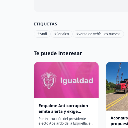
ETIQUETAS
#Andi
#Fenalco
#venta de vehículos nuevos
Te puede interesar
Empalme Anticorrupción
emite alerta y exige
congelar contratación de
Aconauto
Por instrucción del presidente
última hora en Minigualdad
propuest
electo Abelardo de la Espriella, el
Equipo de Empalme