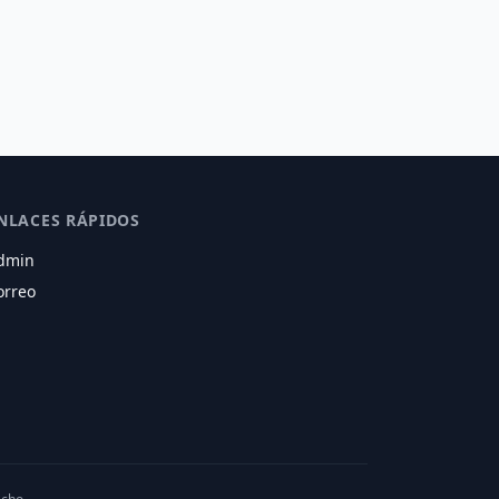
NLACES RÁPIDOS
dmin
orreo