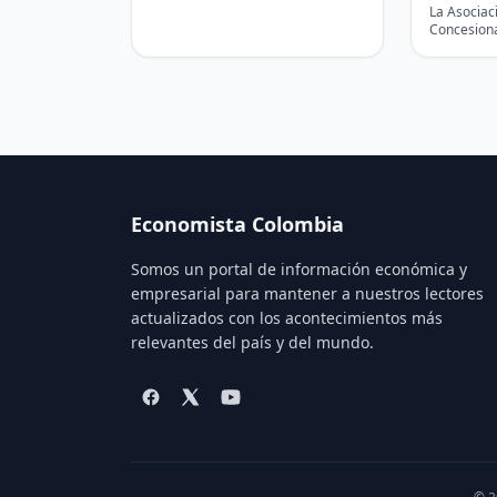
entidad 
La Asociac
Anticorrupción notificó
transpor
Concesion
formalmente al liquidador…
(Aconauto)
infraestr
planteada 
Economista Colombia
Somos un portal de información económica y
empresarial para mantener a nuestros lectores
actualizados con los acontecimientos más
relevantes del país y del mundo.