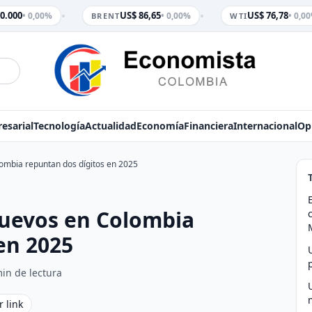
•
•
0.000
US$ 86,65
US$ 76,78
• 0,00%
• 0,00%
• 0,00
BRENT
WTI
esarial
Tecnología
Actualidad
Economía
Financiera
Internacional
Op
ombia repuntan dos dígitos en 2025
nuevos en Colombia
en 2025
in de lectura
r link