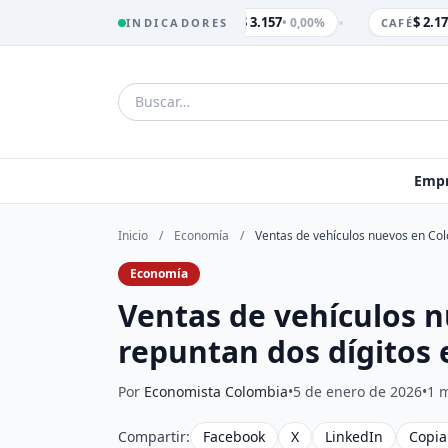
•
$ 3.157
$ 2.17
• 0,00%
INDICADORES
TRM
CAFÉ
Empr
Inicio
/
Economía
/
Ventas de vehículos nuevos en Col
Economía
Ventas de vehículos 
repuntan dos dígitos 
Por
Economista Colombia
•
5 de enero de 2026
•
1 m
Compartir:
Facebook
X
LinkedIn
Copia