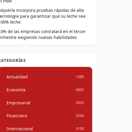
el PMA
Alquería incorpora pruebas rápidas de alta
tecnología para garantizar que su leche sea
100% leche
43% de las empresas contratará en el tercer
trimestre exigiendo nuevas habilidades
CATEGORÍAS
Actualidad
1380
Economía
4992
Empresarial
5025
Financiera
2545
Internacional
3100