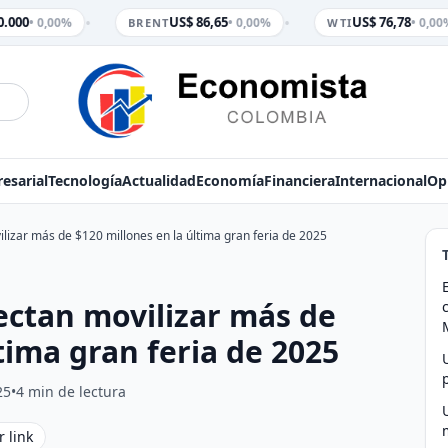
•
•
.000
US$ 86,65
US$ 76,78
• 0,00%
• 0,00%
• 0,00%
BRENT
WTI
esarial
Tecnología
Actualidad
Economía
Financiera
Internacional
Op
izar más de $120 millones en la última gran feria de 2025
ectan movilizar más de
tima gran feria de 2025
25
•
4 min de lectura
r link