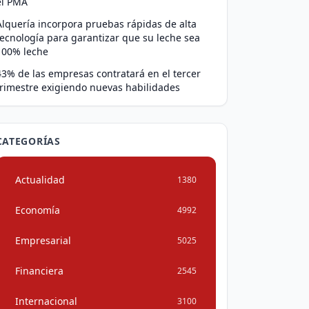
el PMA
Alquería incorpora pruebas rápidas de alta
tecnología para garantizar que su leche sea
100% leche
43% de las empresas contratará en el tercer
trimestre exigiendo nuevas habilidades
CATEGORÍAS
Actualidad
1380
Economía
4992
Empresarial
5025
Financiera
2545
Internacional
3100