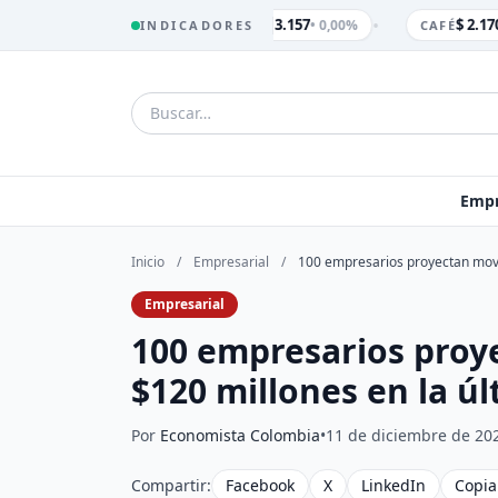
•
$ 3.157
$ 2.170
• 0,00%
INDICADORES
TRM
CAFÉ
Empr
Inicio
/
Empresarial
/
100 empresarios proyectan movil
Empresarial
100 empresarios proy
$120 millones en la úl
Por
Economista Colombia
•
11 de diciembre de 20
Compartir:
Facebook
X
LinkedIn
Copia