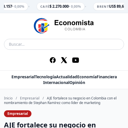
•
•
 3.157
$ 2.270.000
US$ 89,65
• 0,00%
• 0,00%
• 
CAFÉ
BRENT
Empresarial
Tecnología
Actualidad
Economía
Financiera
Internacional
Opinión
Inicio
/
Empresarial
/
AJE fortalece su negocio en Colombia con el
nombramiento de Stephan Ramírez como líder de marketing
Empresarial
AJE fortalece su negocio en