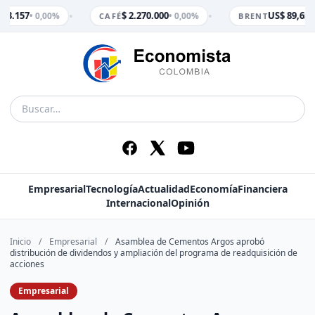
•
•
 3.157
$ 2.270.000
US$ 89,65
• 0,00%
• 0,00%
• 
CAFÉ
BRENT
Empresarial
Tecnología
Actualidad
Economía
Financiera
Internacional
Opinión
Inicio
/
Empresarial
/
Asamblea de Cementos Argos aprobó
distribución de dividendos y ampliación del programa de readquisición de
acciones
Empresarial