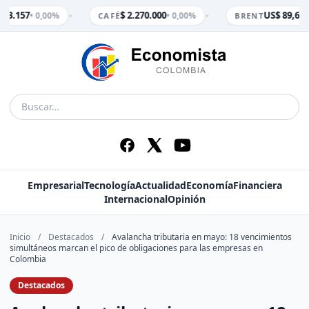
•
•
$ 3.157
$ 2.270.000
US$ 89,65
• 0,00%
• 0,00%
• 
CAFÉ
BRENT
Empresarial
Tecnología
Actualidad
Economía
Financiera
Internacional
Opinión
Inicio
/
Destacados
/
Avalancha tributaria en mayo: 18 vencimientos
simultáneos marcan el pico de obligaciones para las empresas en
Colombia
Destacados