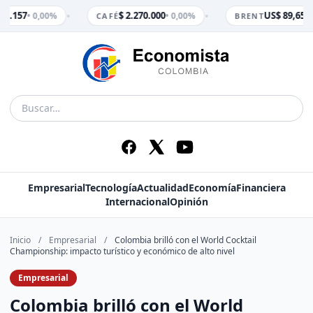
•
•
 3.157
$ 2.270.000
US$ 89,65
• 0,00%
• 0,00%
• 0
CAFÉ
BRENT
Empresarial
Tecnología
Actualidad
Economía
Financiera
Internacional
Opinión
Inicio
/
Empresarial
/
Colombia brilló con el World Cocktail
Championship: impacto turístico y económico de alto nivel
Empresarial
Colombia brilló con el World