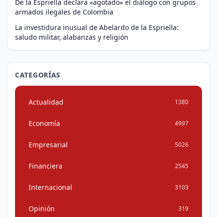
De la Espriella declara «agotado» el diálogo con grupos
armados ilegales de Colombia
La investidura inusual de Abelardo de la Espriella:
saludo militar, alabanzas y religión
CATEGORÍAS
Actualidad
1380
Economía
4997
Empresarial
5026
Financiera
2545
Internacional
3103
Opinión
319