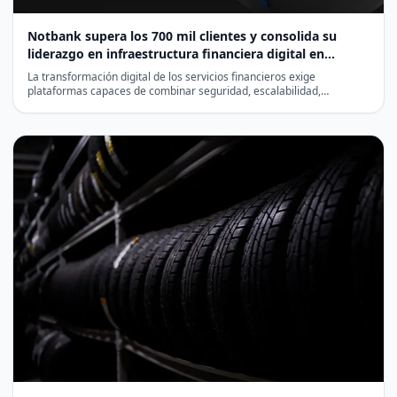
Notbank supera los 700 mil clientes y consolida su
liderazgo en infraestructura financiera digital en
Latinoamérica
La transformación digital de los servicios financieros exige
plataformas capaces de combinar seguridad, escalabilidad,
cumplimiento normativo y eficiencia…