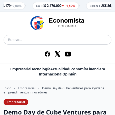
•
•
 3.179
$ 2.170.000
US$ 86,65
• 0,00%
▼ -1,59%
CAFÉ
BRENT
Empresarial
Tecnología
Actualidad
Economía
Financiera
Internacional
Opinión
Inicio
/
Empresarial
/
Demo Day de Cube Ventures para ayudar a
emprendimientos innovadores
Empresarial
Demo Day de Cube Ventures para