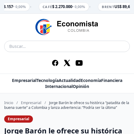
•
•
$ 3.157
$ 2.270.000
US$ 89,65
• 0,00%
• 0,00%
• 
CAFÉ
BRENT
Empresarial
Tecnología
Actualidad
Economía
Financiera
Internacional
Opinión
Inicio
/
Empresarial
/
Jorge Barón le ofrece su histórica “patadita de la
buena suerte” a Colombia y lanza advertencia: “Podría ser la última”
Empresarial
Jorge Barón le ofrece su histórica