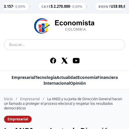
•
•
$ 3.157
$ 2.270.000
US$ 89,65
• 0,00%
• 0,00%
•
CAFÉ
BRENT
Empresarial
Tecnología
Actualidad
Economía
Financiera
Internacional
Opinión
Inicio
/
Empresarial
/
La ANDI y su Junta de Dirección General hacen
un llamado a proteger el proceso electoral y respetar los resultados
democráticos
Empresarial