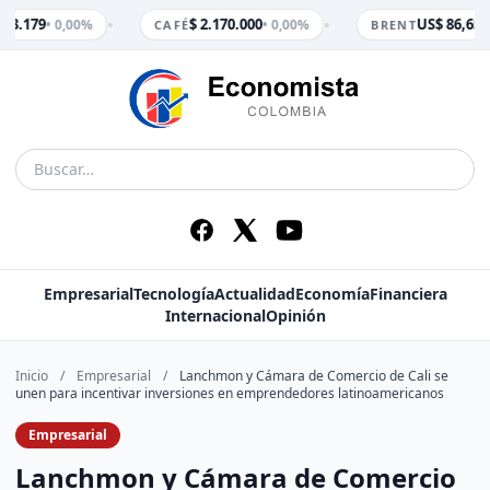
•
•
 3.179
$ 2.170.000
US$ 86,65
• 0,00%
• 0,00%
• 
CAFÉ
BRENT
Empresarial
Tecnología
Actualidad
Economía
Financiera
Internacional
Opinión
Inicio
/
Empresarial
/
Lanchmon y Cámara de Comercio de Cali se
unen para incentivar inversiones en emprendedores latinoamericanos
Empresarial
Lanchmon y Cámara de Comercio