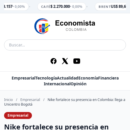
•
•
$ 3.157
$ 2.270.000
US$ 89,65
• 0,00%
• 0,00%
• 
CAFÉ
BRENT
Empresarial
Tecnología
Actualidad
Economía
Financiera
Internacional
Opinión
Inicio
/
Empresarial
/
Nike fortalece su presencia en Colombia: llega a
Unicentro Bogotá
Empresarial
Nike fortalece su presencia en