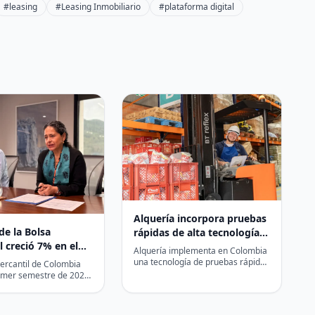
#leasing
#Leasing Inmobiliario
#plataforma digital
Alquería incorpora pruebas
de la Bolsa
rápidas de alta tecnología
l creció 7% en el
para garantizar que su
Alquería implementa en Colombia
emestre de 2026
leche sea 100% leche
una tecnología de pruebas rápidas
ercantil de Colombia
para identificar muestras con
rimer semestre de 2026
posible adulteración con
ilidad neta de $21.079
lactosuero, antes…