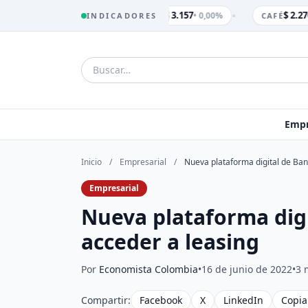
•
$ 3.157
$ 2.270
• 0,00%
INDICADORES
TRM
CAFÉ
Empr
Inicio
/
Empresarial
/
Nueva plataforma digital de Ban
Empresarial
Nueva plataforma digi
acceder a leasing
Por
Economista Colombia
•
16 de junio de 2022
•
3 
Compartir:
Facebook
X
LinkedIn
Copia