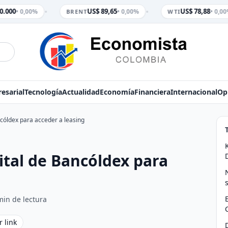
•
•
.000
US$ 89,65
US$ 78,88
• 0,00%
• 0,00%
• 0,00%
BRENT
WTI
esarial
Tecnología
Actualidad
Economía
Financiera
Internacional
Op
cóldex para acceder a leasing
tal de Bancóldex para
min de lectura
r link