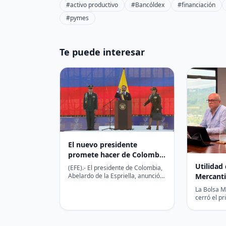
#activo productivo
#Bancóldex
#financiación
#pymes
Te puede interesar
El nuevo presidente
promete hacer de Colombia
un país seguro para invertir
Utilidad 
(EFE).- El presidente de Colombia,
Mercanti
Abelardo de la Espriella, anunció
este viernes un plan económico
primer s
La Bolsa M
basado en la…
cerró el p
con una ut
millones,…