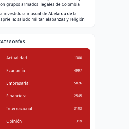
con grupos armados ilegales de Colombia
La investidura inusual de Abelardo de la
Espriella: saludo militar, alabanzas y religión
CATEGORÍAS
Actualidad
1380
Economía
4997
Empresarial
5026
Financiera
2545
Internacional
3103
Opinión
319