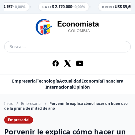
•
•
 3.157
$ 2.170.000
US$ 89,65
• 0,00%
• 0,00%
• 
CAFÉ
BRENT
Empresarial
Tecnología
Actualidad
Economía
Financiera
Internacional
Opinión
Inicio
/
Empresarial
/
Porvenir le explica cómo hacer un buen uso
de la prima de mitad de año
Empresarial
Porvenir le explica cómo hacer un