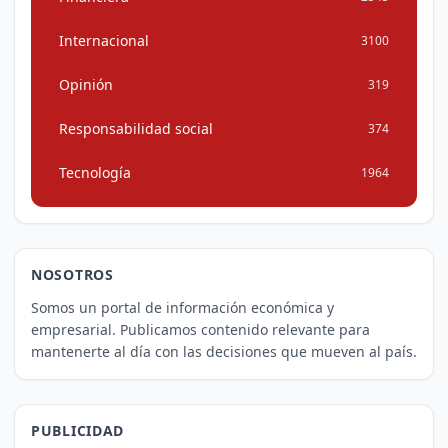
Internacional
3100
Opinión
319
Responsabilidad social
374
Tecnología
1964
NOSOTROS
Somos un portal de información económica y
empresarial. Publicamos contenido relevante para
mantenerte al día con las decisiones que mueven al país.
PUBLICIDAD