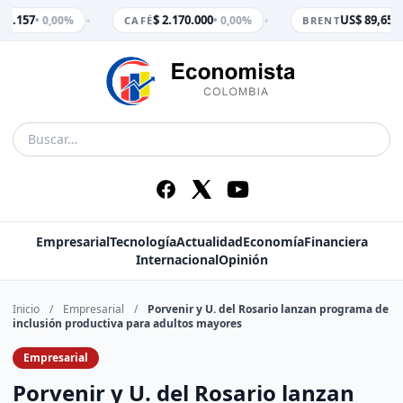
•
•
 3.157
$ 2.170.000
US$ 89,65
• 0,00%
• 0,00%
• 0
CAFÉ
BRENT
Empresarial
Tecnología
Actualidad
Economía
Financiera
Internacional
Opinión
Inicio
/
Empresarial
/
Porvenir y U. del Rosario lanzan programa de
inclusión productiva para adultos mayores
Empresarial
Porvenir y U. del Rosario lanzan